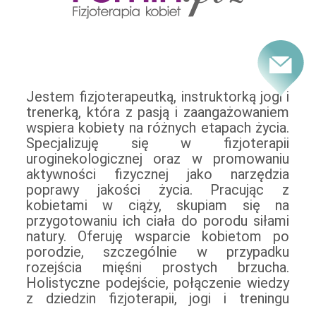
Jestem fizjoterapeutką, instruktorką jogi i
funkcjonalnego umożliwiają mi stosowanie
trenerką, która z pasją i zaangażowaniem
indywidualnych rozwiązań dla każdej
wspiera kobiety na różnych etapach życia.
pacjentki. Zajmuję się prehabilitacją i
Specjalizuję się w fizjoterapii
rehabilitacją kobiet po mastektomii,
uroginekologicznej oraz w promowaniu
fizjoterapią w zaburzeniach statyki
aktywności fizycznej jako narzędzia
narządów rodnych, w zespołach bólowych
poprawy jakości życia. Pracując z
miednicy mniejszej oraz w nietrzymaniu
kobietami w ciąży, skupiam się na
moczu. Organizuję warsztaty edukacyjne
przygotowaniu ich ciała do porodu siłami
dla kobiet, których celem jest
natury. Oferuję wsparcie kobietom po
podnoszenie świadomości ciała,
porodzie, szczególnie w przypadku
dostarczanie narzędzi do radzenia sobie z
rozejścia mięśni prostych brzucha.
problemami w obrębie dna miednicy oraz
Holistyczne podejście, połączenie wiedzy
przełamywanie tabu. Od 2019 roku
z dziedzin fizjoterapii, jogi i treningu