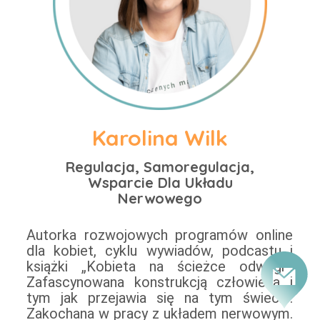
Karolina Wilk
Regulacja, Samoregulacja,
Wsparcie Dla Układu
Nerwowego
Autorka rozwojowych programów online
innych. Nieustannie we własnej podróży do
dla kobiet, cyklu wywiadów, podcastu i
książki „Kobieta na ścieżce odwagi”.
Zafascynowana konstrukcją człowieka i
tym jak przejawia się na tym świecie.
Zakochana w pracy z układem nerwowym.