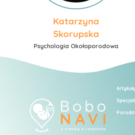
Katarzyna
Skorupska
Psychologia Okołoporodowa
Artykuł
Specjali
Porodó