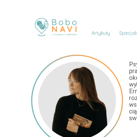
Artykuły
Specjali
Ps
pr
ok
wy
Er
ro
ws
ci
swo