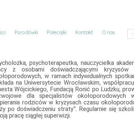
ści
Porodówki
Polecajki
Kontakt
O nas
ycholożka, psychoterapeutka, nauczycielka akadem
acy z osobami doświadczającymi kryzysów o
ołoporodowych, w ramach indywidualnych spotkań,
kłada na Uniwersytecie Wrocławskim, współpracuj
nesta Wójcickiego, Fundacją Ronić po Ludzku, prow
zwojowe dla specjalistów okołoporodowych w 
pierania rodziców w kryzysach czasu okołoporodo
ąży po doświadczeniu straty”. Regularnie się szkol
ją pracę ciągłej superwizji.