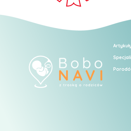
Artykuł
Specjali
Porodó