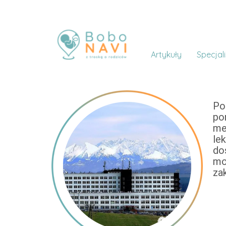
Artykuły
Specjali
Po
po
me
le
do
mo
zak