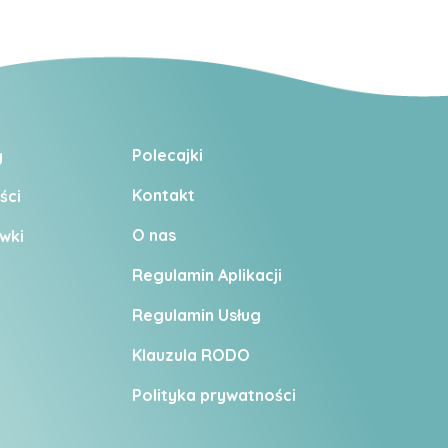
Polecajki
y
Kontakt
ści
O nas
wki
Regulamin Aplikacji
Regulamin U
sług
Klauzula RODO
Polityka prywatności