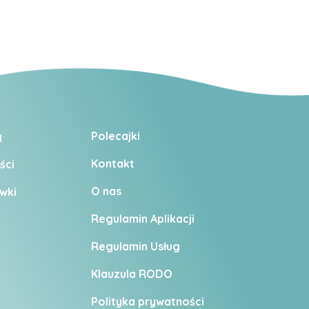
Polecajki
y
Kontakt
ści
O nas
wki
Regulamin Aplikacji
Regulamin U
sług
Klauzula RODO
Polityka prywatności