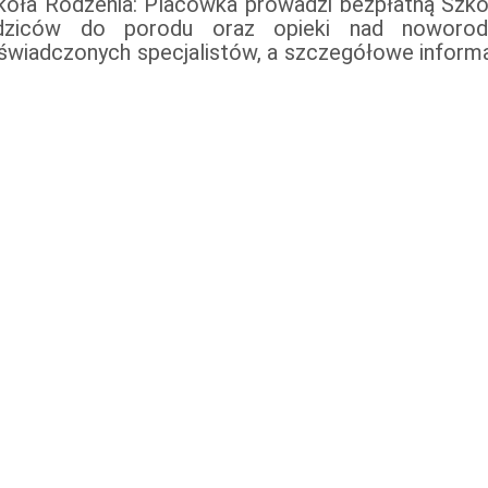
koła Rodzenia: Placówka prowadzi bezpłatną Szko
dziców do porodu oraz opieki nad noworod
świadczonych specjalistów, a szczegółowe informa