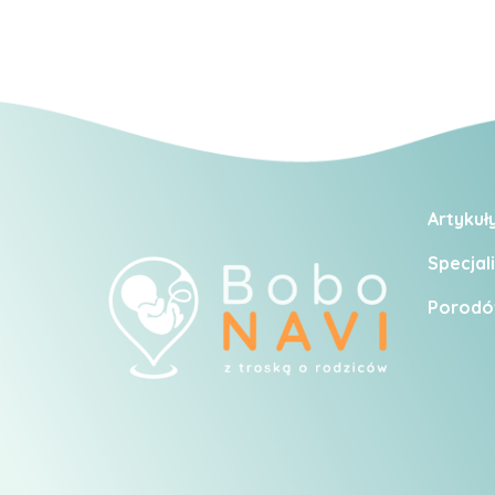
Artykuł
Specjali
Porodó