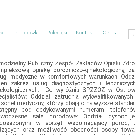
ści
Porodówki
Polecajki
Kontakt
O nas
modzielny Publiczny Zespół Zakładów Opieki Zdro
pitala. Możliwość obejrzenia oddziału przed 
mpleksową opiekę położniczo-ginekologiczną, za
dzicom wcześniejsze zapoznanie się z oddziałem, 
ługi medyczne w komfortowych warunkach. Oddzi
łen zakres usług diagnostycznych i leczniczy
znych. Co wyróżnia SPZZOZ w Ostrowi Mazowieckiej? Doświadczony zespół
ecjalistów: Oddział zatrudnia wykwalifikowanyc
rsonel medyczny, którzy dbają o najwyższe standar
stępny pod dedykowanymi numerami telefonów,
woczesne sale porodowe: Oddział dysponuj
posażonymi w sprzęt wspomagający poród, z
dzących oraz możliwość obecności osoby towarzyszą