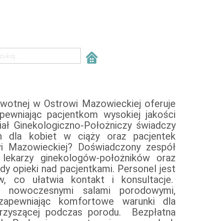
wotnej w Ostrowi Mazowieckiej oferuje
porodem: Szpital umożliwia przyszłym
pewniając pacjentkom wysokiej jakości
co pomaga w redukcji stresu związanego
ał Ginekologiczno-Położniczy świadczy
z po
ch dla kobiet w ciąży oraz pacjentek
h lekarzy ginekologów-położników oraz
dy opieki nad pacjentkami. Personel jest
 co ułatwia kontakt i konsultacje.
e nowoczesnymi salami porodowymi,
apewniając komfortowe warunki dla
cej podczas porodu. Bezpłatna