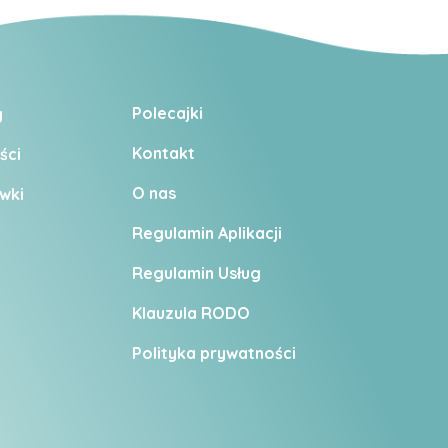
Polecajki
y
Kontakt
ści
O nas
wki
Regulamin Aplikacji
Regulamin U
sług
Klauzula RODO
Polityka prywatności