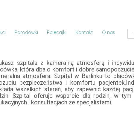
ści
Porodówki
Polecajki
Kontakt
O nas
ukasz szpitala z kameralną atmosferą i indywidu
acówka, która dba o komfort i dobre samopoczucie 
meralna atmosfera: Szpital w Barlinku to placów
czuciu bezpieczeństwa i komfortu pacjentek.Indy
kłada wszelkich starań, aby zapewnić każdej pacj
dzin: Szpital oferuje wsparcie dla rodzin, w ty
ukacyjnych i konsultacjach ze specjalistami.