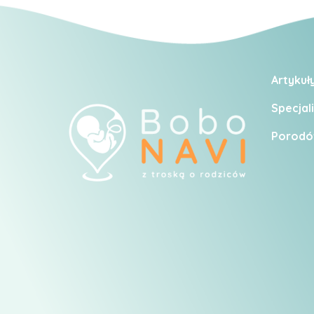
Artykuł
Specjali
Porodó