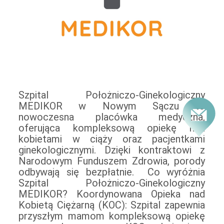
Szpital Położniczo-Ginekologiczny
poporodową. Bezpłatna Szkoła Rodzenia:
jest w zaawansowany sprzęt medyczny, w
MEDIKOR w Nowym Sączu to
MEDIKOR prowadzi bezpłatne zajęcia w
tym inkubatory hybrydowe oraz
nowoczesna placówka medyczna,
Szkole Rodzenia, przygotowujące
nowoczesne respiratory z funkcją
oferująca kompleksową opiekę nad
rodziców do porodu i opieki nad
oscylacji, co umożliwia opiekę nad
kobietami w ciąży oraz pacjentkami
noworodkiem. Zajęcia prowadzone są
noworodkami wymagającymi intensywnej
ginekologicznymi. Dzięki kontraktowi z
przez doświadczonych specjalistów.
terapii. Porody rodzinne i metody
Narodowym Funduszem Zdrowia, porody
Nowoczesne sale porodowe i pokoje
łagodzenia bólu: MEDIKOR umożliwia
odbywają się bezpłatnie. Co wyróżnia
rodzinne: Placówka dysponuje
obecność osoby towarzyszącej podczas
Szpital Położniczo-Ginekologiczny
nowoczesnymi salami przedporodowymi i
porodu oraz oferuje zarówno
MEDIKOR? Koordynowana Opieka nad
porodowymi oraz 14 pokojami
farmakologiczne, jak i niefarmakologiczne
Kobietą Ciężarną (KOC): Szpital zapewnia
działającymi w systemie rooming-in,
przyszłym mamom kompleksową opiekę
zapewniającymi komfortowy pobyt matki