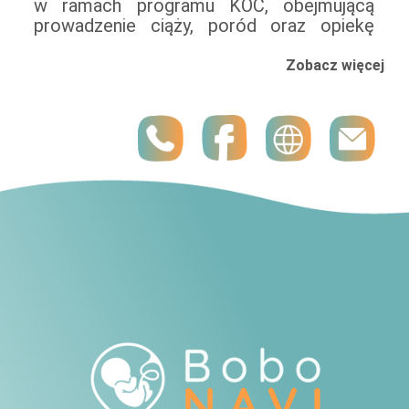
w ramach programu KOC, obejmującą
z dzieckiem. Wysokospecjalistyczna
prowadzenie ciąży, poród oraz opiekę
aparatura medyczna: Szpital wyposażony
Zobacz więcej