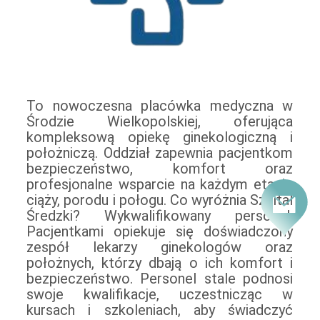
To nowoczesna placówka medyczna w
usługi zgodne z aktualnymi standardami
zakresie pielęgnacji noworodka.
niefarmakologiczne (techniki oddechowe,
Środzie Wielkopolskiej, oferująca
medycznymi. Szeroki zakres usług: Szpital
Nowoczesne zaplecze: Oddział dysponuje
kompleksową opiekę ginekologiczną i
oferuje prowadzenie ciąży, porody
salami poporodowymi, jedną
położniczą. Oddział zapewnia pacjentkom
naturalne oraz cesarskie cięcia. Pacjentki
jednoosobową oraz pięcioma
bezpieczeństwo, komfort oraz
mogą skorzystać z porodów rodzinnych, a
dwuosobowymi, wszystkie wyposażone w
profesjonalne wsparcie na każdym etapie
także ze wsparcia oferowanego przez
łazienki. Zapewniają one pacjentkom
ciąży, porodu i połogu. Co wyróżnia Szpital
Poradnię Ginekologiczno-Położniczą. Do
komfortowy pobyt i możliwość
Średzki? Wykwalifikowany personel:
poradni nie jest wymagane skierowanie, co
przebywania z noworodkiem w systemie
Pacjentkami opiekuje się doświadczony
ułatwia dostęp do specjalistycznej opieki.
rooming-in. Metody łagodzenia bólu
zespół lekarzy ginekologów oraz
W szpitalu pacjentki mogą skorzystać z
porodowego: Szpital oferuje różnorodne
położnych, którzy dbają o ich komfort i
pomocy psychologa, który oferuje
sposoby uśmierzania bólu porodowego,
bezpieczeństwo. Personel stale podnosi
wsparcie w trudnych sytuacjach
zarówno farmakologiczne (gaz wziewny,
swoje kwalifikacje, uczestnicząc w
okołoporodowych. Dodatkowo, dostępne
znieczulenie zewnątrzoponowe), jak i
kursach i szkoleniach, aby świadczyć
są konsultacje laktacyjne oraz wsparcie w