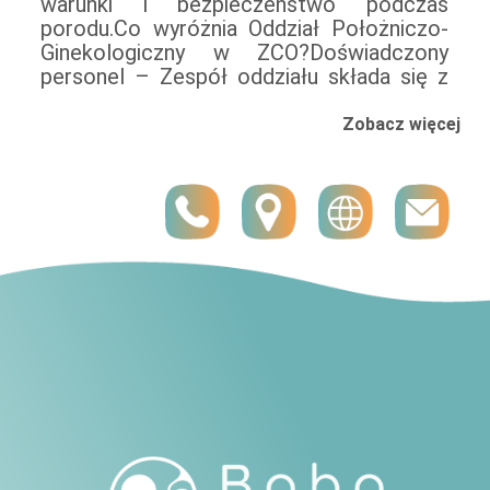
warunki i bezpieczeństwo podczas
komfortowej formy porodu.Nowoczesna
przygotowującą przyszłych rodziców do
porodu.Co wyróżnia Oddział Położniczo-
infrastruktura – Oddział przeszedł
porodu oraz opieki nad dzieckiem. Zajęcia
Ginekologiczny w ZCO?Doświadczony
gruntowną modernizację, oferując
prowadzone są przez doświadczony
personel – Zespół oddziału składa się z
przestronne sale porodowe oraz
personel medyczny.Komfortowe warunki
Zobacz więcej