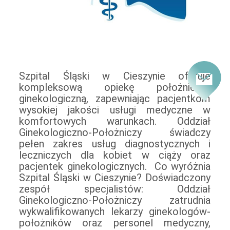
Szpital Śląski w Cieszynie oferuje
którzy dbają o najwyższe standardy opieki
94,1% opiekę lekarską. Ponadto, 95%
kompleksową opiekę położniczo-
nad pacjentkami. Nowoczesne sale
pacjentek poleca porodówkę Szpitala
ginekologiczną, zapewniając pacjentkom
porodowe: Oddział dysponuje
Śląskiego. Bezpłatny udział osoby
wysokiej jakości usługi medyczne w
nowoczesnymi salami porodowymi,
towarzyszącej przy cięciu cesarskim:
komfortowych warunkach. Oddział
wyposażonymi w sprzęt wspomagający
Szpital umożliwia obecność osoby
Ginekologiczno-Położniczy świadczy
poród, taki jak piłki, worki sako czy
towarzyszącej podczas cięcia
pełen zakres usług diagnostycznych i
drabinki. Sale zapewniają komfortowe
cesarskiego bez dodatkowych opłat, co
leczniczych dla kobiet w ciąży oraz
warunki dla rodzących oraz możliwość
pacjentek ginekologicznych. Co wyróżnia
obecności osoby towarzyszącej podczas
Szpital Śląski w Cieszynie? Doświadczony
porodu. Wysokie oceny pacjentek:
zespół specjalistów: Oddział
Oddział Ginekologiczno-Położniczy cieszy
Ginekologiczno-Położniczy zatrudnia
się bardzo dobrą opinią wśród pacjentek.
wykwalifikowanych lekarzy ginekologów-
W 2019 roku aż 98,4% pacjentek
położników oraz personel medyczny,
pozytywnie oceniło opiekę położniczą, a