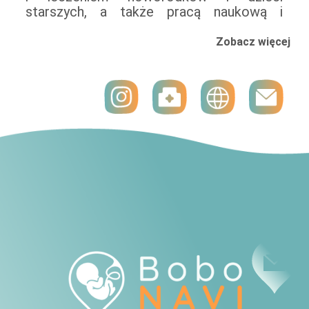
starszych, a także pracą naukową i
Neonatologicznym Szpitala SALVE, w
ważne do wczesnego wykrywania i
oceną neurorozwojową dziecka w tym
postępować zgodnie z najbardziej
Zobacz więcej