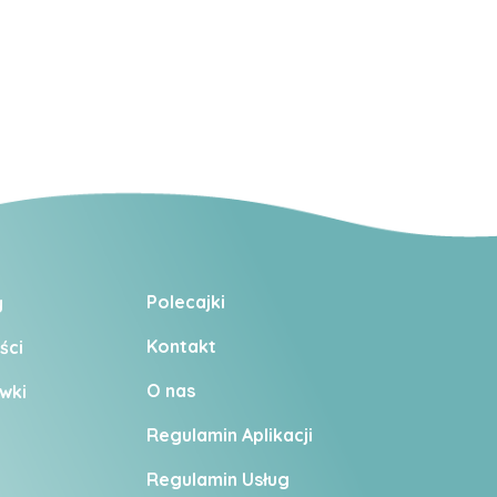
Polecajki
y
Kontakt
ści
O nas
wki
Regulamin Aplikacji
Regulamin U
sług