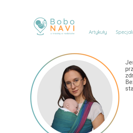
Artykuły
Specjali
Je
pr
zd
Bez
st