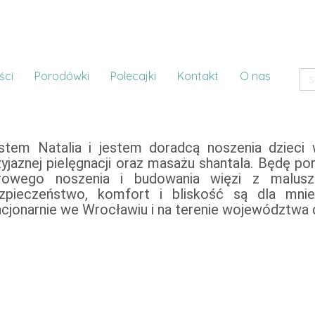
ści
Porodówki
Polecajki
Kontakt
O nas
stem Natalia i jestem doradcą noszenia dzieci 
zyjaznej pielęgnacji oraz masażu shantala. Będę 
rowego noszenia i budowania więzi z malus
pieczeństwo, komfort i bliskość są dla mnie najważniejsze. 
acjonarnie we Wrocławiu i na terenie województwa d