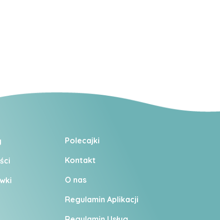
Polecajki
y
Kontakt
ści
O nas
wki
Regulamin Aplikacji
Regulamin U
sług