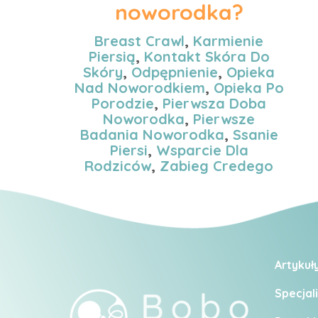
noworodka?
Breast Crawl
,
Karmienie
Piersią
,
Kontakt Skóra Do
Skóry
,
Odpępnienie
,
Opieka
Nad Noworodkiem
,
Opieka Po
Porodzie
,
Pierwsza Doba
Noworodka
,
Pierwsze
Badania Noworodka
,
Ssanie
Piersi
,
Wsparcie Dla
Rodziców
,
Zabieg Credego
Artykuł
Specjali