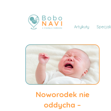
Artykuły
Specjali
Noworodek nie
oddycha –