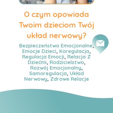
O czym opowiada
Twoim dzieciom Twój
układ nerwowy?
Bezpieczeństwo Emocjonalne
,
Emocje Dzieci
,
Koregulacja
,
Regulacja Emocji
,
Relacja Z
Dziećmi
,
Rodzicielstwo
,
Rozwój Emocjonalny
,
Samoregulacja
,
Układ
Nerwowy
,
Zdrowe Relacje