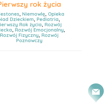
Pierwszy rok życia
lestones
,
Niemowlę
,
Opieka
Nad Dzieckiem
,
Pediatria
,
ierwszy Rok życia
,
Rozwój
iecka
,
Rozwój Emocjonalny
,
Rozwój Fizyczny
,
Rozwój
Poznawczy